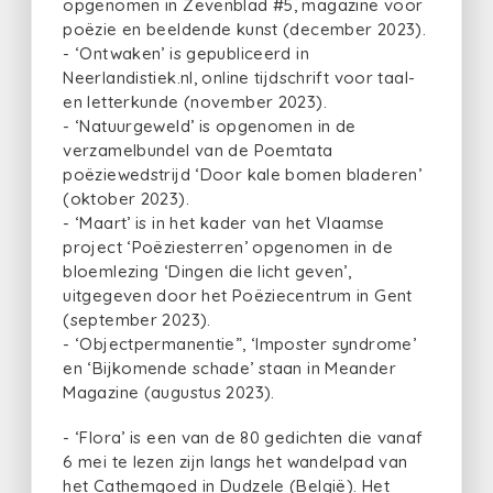
opgenomen in Zevenblad #5, magazine voor
poëzie en beeldende kunst (december 2023).
- ‘Ontwaken’ is gepubliceerd in
Neerlandistiek.nl, online tijdschrift voor taal-
en letterkunde (november 2023).
- ‘Natuurgeweld’ is opgenomen in de
verzamelbundel van de Poemtata
poëziewedstrijd ‘Door kale bomen bladeren’
(oktober 2023).
- ‘Maart’ is in het kader van het Vlaamse
project ‘Poëziesterren’ opgenomen in de
bloemlezing ‘Dingen die licht geven’,
uitgegeven door het Poëziecentrum in Gent
(september 2023).
- ‘Objectpermanentie”, ‘Imposter syndrome’
en ‘Bijkomende schade’ staan in Meander
Magazine (augustus 2023).
- ‘Flora’ is een van de 80 gedichten die vanaf
6 mei te lezen zijn langs het wandelpad van
het Cathemgoed in Dudzele (België). Het