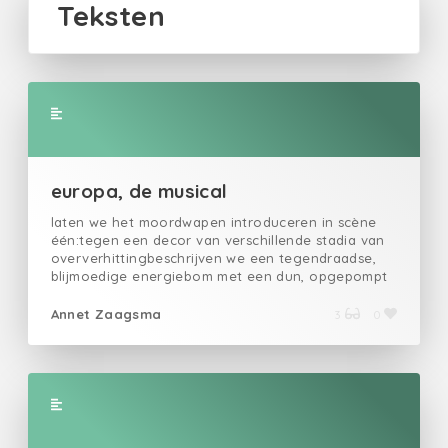
Teksten
europa, de musical
laten we het moordwapen introduceren in scène
één:tegen een decor van verschillende stadia van
oververhittingbeschrijven we een tegendraadse,
blijmoedige energiebom met een dun, opgepompt
liedje vol smarten opgehitste beats, wat zeg ik:
male empowermentin uiterst puntige
Annet Zaagsma
3
0
schoudervullingen zingt ons toe vanaf diverse
verrijdbare rotspartijenwaar het droogijs sinds lang
vanaf gesmolten isdoen we ons best voor
broederschap setjes halfblote dansers in
laaghangende nevelproberen herhaaldelijk
olifanten met salto’s aan het zicht te onttrekken,
vergeefs jezelf in close harmony horen snurken