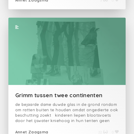
Annet Zaagsma
3
0
Machine je moet de vorm er zelf bij bedenken
thuis schuilt het venijn in het meubilair de
bruidssluier is gemakkelijk te bevestigen door
middel van een diadeem over de deeltjes die zich
aan de waarneming onttrekken alleen de koffie is
beter
Grimm tussen twee continenten
de bejaarde dame duwde glas in de grond rondom
om ratten buiten te houden omdat ongedierte ook
beschutting zoekt kinderen liepen blootsvoets
door het ijswater kniehoog in hun tenten geen
broodkruimels of peperkoek we gaven de oude
vrouw een deken waar zij prompt twee winterjasjes
Annet Zaagsma
22
0