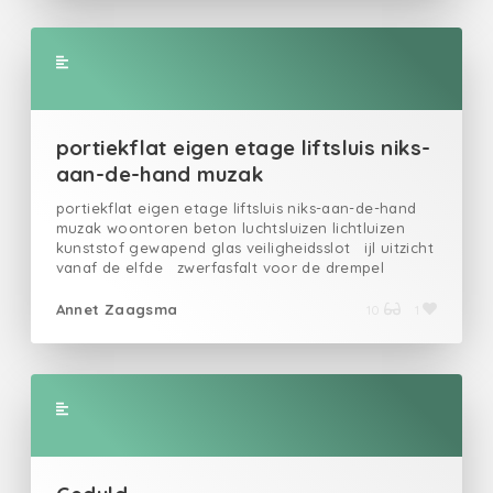
omleggen.
portiekflat eigen etage liftsluis niks-
aan-de-hand muzak
portiekflat eigen etage liftsluis niks-aan-de-hand
muzak woontoren beton luchtsluizen lichtluizen
kunststof gewapend glas veiligheidsslot ijl uitzicht
vanaf de elfde zwerfasfalt voor de drempel
beneden man met bananenschil hinkelblok als hint
voor hoe de inrichting bedoeld is steeds dezelfde
Annet Zaagsma
10
1
trottoirtegels om in theorie grijs op te stuiteren
traumaheli-trillingen binnenshuis scheuren in stilte
de deur kan open de ziel gaat uit door het venster