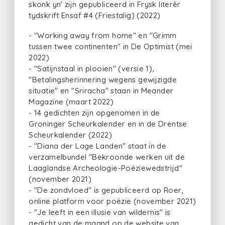
skonk yn' zijn gepubliceerd in Frysk literêr
tydskrift Ensaf #4 (Friestalig) (2022)
- "Working away from home" en "Grimm
tussen twee continenten" in De Optimist (mei
2022)
- "Satijnstaal in plooien" (versie 1),
"Betalingsherinnering wegens gewijzigde
situatie" en "Sriracha" staan in Meander
Magazine (maart 2022)
- 14 gedichten zijn opgenomen in de
Groninger Scheurkalender en in de Drentse
Scheurkalender (2022)
- "Diana der Lage Landen" staat in de
verzamelbundel "Bekroonde werken uit de
Laaglandse Archeologie-Poëziewedstrijd"
(november 2021)
- "De zondvloed" is gepubliceerd op Roer,
online platform voor poëzie (november 2021)
- "Je leeft in een illusie van wildernis" is
gedicht van de maand op de website van