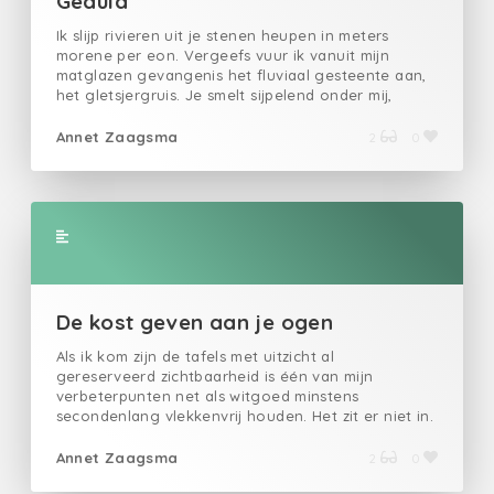
Geduld
Ik slijp rivieren uit je stenen heupen in meters
morene per eon. Vergeefs vuur ik vanuit mijn
matglazen gevangenis het fluviaal gesteente aan,
het gletsjergruis. Je smelt sijpelend onder mij,
bergafwaarts worden we ingehaald door slakken.
Ik zie de tijd in schaduw zonder wijzers of klokken
Annet Zaagsma
2
0
het ontstaan van complexe composieten op de
zonnige kant van je heiligbeen. Mijn gewicht maakt
het verschil zolang ik zwerf, geen mos.
De kost geven aan je ogen
Als ik kom zijn de tafels met uitzicht al
gereserveerd zichtbaarheid is één van mijn
verbeterpunten net als witgoed minstens
secondenlang vlekkenvrij houden. Het zit er niet in.
Ik spring blind van de hoed op de rand kleine
zonnetjes in het gras groene vegen op mijn
Annet Zaagsma
2
0
overgooier het bleekblauw boven de streep een