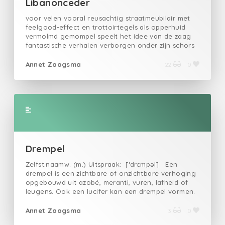
Libanonceder
voor velen vooral reusachtig straatmeubilair met
feelgood-effect en trottoirtegels als opperhuid
vermolmd gemompel speelt het idee van de zaag
fantastische verhalen verborgen onder zijn schors
houden ons warm, redden al eeuwen zijn huid
Annet Zaagsma
22
0
Drempel
Zelfst.naamw. (m.) Uitspraak: [ˈdrɛmpəl] Een
drempel is een zichtbare of onzichtbare verhoging
opgebouwd uit azobé, meranti, vuren, lafheid of
leugens. Ook een lucifer kan een drempel vormen.
In zijn natuurlijke vorm een verondieping over de
volle breedte van een riviergeul veroorzaakt door
Annet Zaagsma
3
0
sedimentatie of een erosievaste laag. Bij het