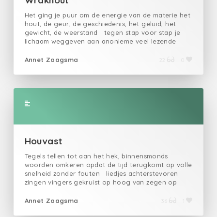
Wrakhout
Het ging je puur om de energie van de materie het
hout, de geur, de geschiedenis, het geluid, het
gewicht, de weerstand tegen stap voor stap je
lichaam weggeven aan anonieme veel lezende
mensen schepen te breken aan een vreemde kust
kamschelpen boormossels en scheurbuik overleven
Annet Zaagsma
22
0
dan als wrakhout stranden op het zand op de
rand van het einde valt alle onzin weg. Een
schipper zag een duif één van zijn oren ving het
licht.
Houvast
Tegels tellen tot aan het hek, binnensmonds
woorden omkeren opdat de tijd terugkomt op volle
snelheid zonder fouten liedjes achterstevoren
zingen vingers gekruist op hoog van zegen op
hoop van regen. Dat het toch niet zo zijn zal (ni
nee neorg neorg neorg neorg nellonk nellonk
Annet Zaagsma
36
1
dnal). Uit de hoed springen witte hazen zonder
houvast die fluitend parmant de jagerman