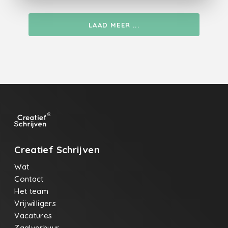
miljoen citroenen bitter licht als lood zuurzwaar
op de tong voor mij geen punt.
LAAD MEER ...
Creatief Schrijven
Wat
Contact
Het team
Vrijwilligers
Vacatures
Zaalverhuur