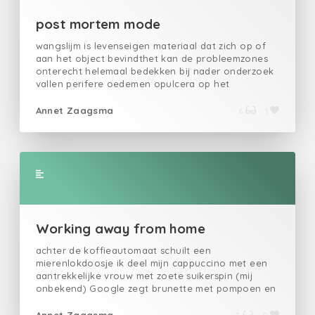
blijkt de ultieme vorm van contraspionage, de
glitters gijzelen polarisatietot ver na middernacht,
post mortem mode
de ontknoping vlecht een stille dood met de jury,
de jury vecht met de kunst van het loslatenwe
wangslijm is levenseigen materiaal dat zich op of
wimhoffen ons er wel doorheenin uiterste non-
aan het object bevindthet kan de probleemzones
binaire extase
onterecht helemaal bedekken bij nader onderzoek
vallen perifere oedemen opulcera op het
tongslijmvlies, purpura op de huidook wel
kleinevatenvasculitis, de combinatiemet
Annet Zaagsma
6
1
vetmarmering is dit seizoen al lang niet meer
zeldzaam gelukkig hoef ik geen jurk van ham of
rundhet is een isotroop materiaal dat geen
korrelgrens vertoonten onzorgvuldige kleuring
maakt de merchandisecommercieel gezien een
enorme koersteaser ik consumeer lukraak de totale
effectieve lichaamsdosiszet het donkere thema aan
om prettiger te lezenin stilte kun je het beste
speldenprikken uitdelenom kadaverdiscipline te
Working away from home
bereiken
achter de koffieautomaat schuilt een
mierenlokdoosje ik deel mijn cappuccino met een
aantrekkelijke vrouw met zoete suikerspin (mij
onbekend) Google zegt brunette met pompoen en
zwarte bruidssluier die zich voordeed op lila muur
maak 5 Zwarte Bruidssluiers met je Bruidssluier