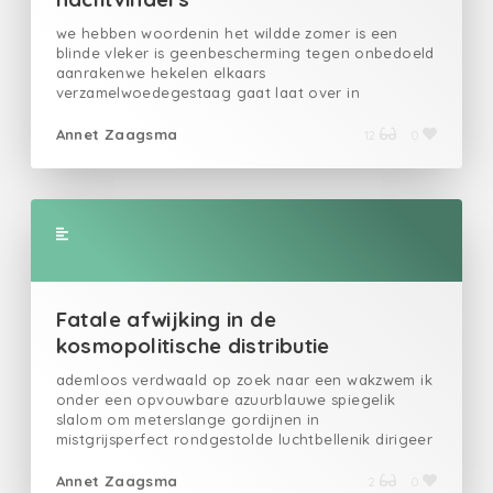
we hebben woordenin het wildde zomer is een
blinde vleker is geenbescherming tegen onbedoeld
aanrakenwe hekelen elkaars
verzamelwoedegestaag gaat laat over in
voortdurendmeer is minderalles moet wegwe staan
niet stil snijdenstukken afhet verse asfalt voelt
Annet Zaagsma
12
0
beduimeldde splijtzwammen als kinderonveilige
sluitinghet licht glijdt ons als vinders uit de
vingersmijn geliefde terdoodveroordeeldewe zullen
de stootvoegen vullen met roostertjesde formule
voor eeuwigheid blijkt 100% oplosbaar
Fatale afwijking in de
kosmopolitische distributie
ademloos verdwaald op zoek naar een wakzwem ik
onder een opvouwbare azuurblauwe spiegelik
slalom om meterslange gordijnen in
mistgrijsperfect rondgestolde luchtbellenik dirigeer
bij wijze van S-O-S echo’s van barstend ijsin een
akoestisch bombardement met de aandrang als
Annet Zaagsma
2
0