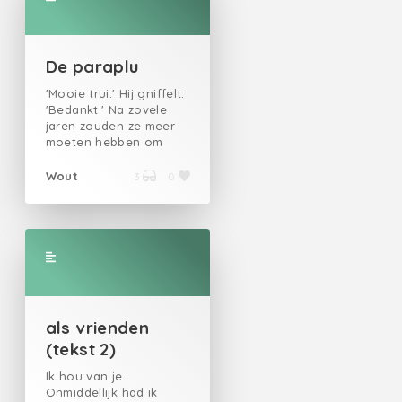
De paraplu
'Mooie trui.' Hij gniffelt.
'Bedankt.' Na zovele
jaren zouden ze meer
moeten hebben om
over te babbelen, maar
vele jaren maakt ook
Wout
3
0
veel anders. Ze blijven
even in de deuropening
staan. Haar
rechterhand houdt de
klink van de deur nog
vast, haar andere legt
ze tegen de deurstijl
alsof ze onbewust de
weg verspert. Aan haar
als vrienden
hand is de gouden ring
(tekst 2)
om haar ringvinger
zichtbaar. Die is nieuw,
Ik hou van je.
denkt Johannes bij
Onmiddellijk had ik
zichzelf, in mijn