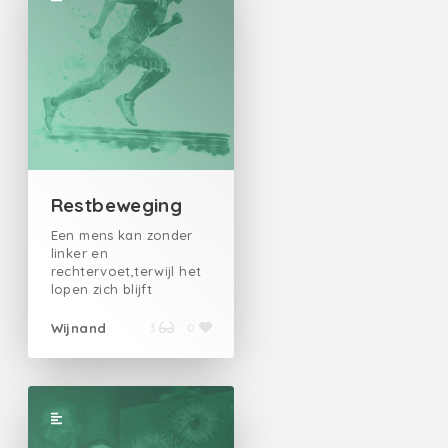
Restbeweging
Een mens kan zonder
linker en
rechtervoet,terwijl het
lopen zich blijft
bezeren.Waarom zou je
op een beweging
Wijnand
3
0
teren,als verlies nog
altijd niet weet wat het
doet? Het allerliefste
aten ze een
marathon,vooral dan
de flauwe bochten en