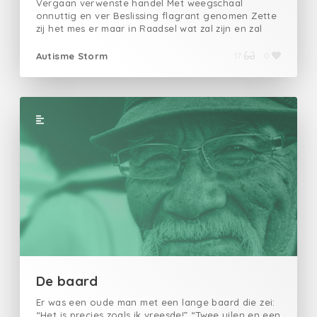
Vergaan verwenste handel Met weegschaal
onnuttig en ver Beslissing flagrant genomen Zette
zij het mes er maar in Raadsel wat zal zijn en zal
komen Maar nooit meer een vent Verloren de
reinheid en dromen Enige rust nooit gekend Van
Autisme Storm
17
0
voorspoed weer niet bedient Vermoordde ze
derhalve haar vriend
De baard
Er was een oude man met een lange baard die zei:
“Het is precies zoals ik vreesde!” “Twee uilen en een