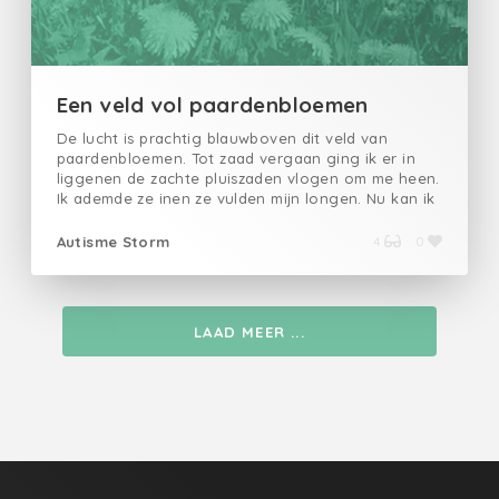
Een veld vol paardenbloemen
De lucht is prachtig blauwboven dit veld van
paardenbloemen. Tot zaad vergaan ging ik er in
liggenen de zachte pluiszaden vlogen om me heen.
Ik ademde ze inen ze vulden mijn longen. Nu kan ik
geen adem meer halen. Ik ben aan het stikkenen
het is zo mooi. https://autismestorm.home.blog
Autisme Storm
4
0
LAAD MEER ...