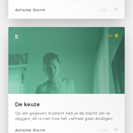
Ondanks treurnis glimlacht hij, blij dat het geluid in
de kille nacht, zijn eigen gedachten overstemt Alles
Autisme Storm
36
0
is beter dan stilte
TIP
De keuze
Op elk gegeven moment heb je de macht om te
zeggen, dit is niet hoe het verhaal gaat eindigen
Autisme Storm
90
3