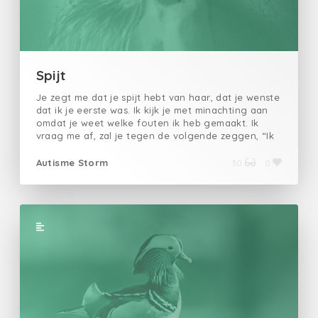
mijn haar gaan,hoe meer ik hunker naar je kussen,
je aanraking,…Wat is er met me gebeurd?Want
schat,ik bang ben.
Spijt
Je zegt me dat je spijt hebt van haar, dat je wenste
dat ik je eerste was. Ik kijk je met minachting aan
omdat je weet welke fouten ik heb gemaakt. Ik
vraag me af, zal je tegen de volgende zeggen, “Ik
wou dat jij mijn eerste was.” Het lijkt me nogal
vreemd omdat je ooit van haar hield zoals je van
Autisme Storm
30
0
mij deed. Maar ik zal je dit zeggen: Ik zal geen spijt
van je hebben. Ik zal ze niet zeggen dat ik wilde dat
jij haar was. Want hoewel we liefhadden en
verloren, telt alleen de eerste.