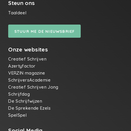
Steun ons
Taaldeel
STUUR ME DE NIEUWSBRIEF
Onze websites
Creatief Schrijven
Azertyfactor
VERZIN magazine
SchrijversAcademie
Creatief Schrijven Jong
Schrijfdag
De Schrijfwijzen
De Sprekende Ezels
SpelSpel
Social Media