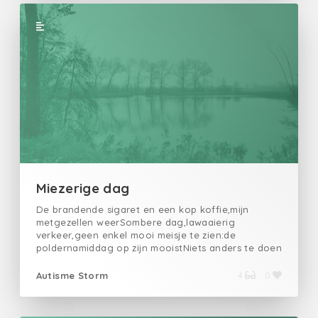
Miezerige dag
De brandende sigaret en een kop koffie,mijn
metgezellen weerSombere dag,lawaaierig
verkeer,geen enkel mooi meisje te zien:de
poldernamiddag op zijn mooistNiets anders te doen
dan aan een pijp lurkenen dit gedicht schrijvenMijn
poging tot creativiteitmet een geest onder invloed
Autisme Storm
4
0
engedachten die op hol slaanIk zou een kerk
kunnen beginnenmaar in plaats daarvan ga ik
slapen